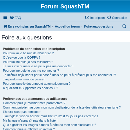
Forum SquashTM
FAQ
Inscription
Connexion
R
En savoir plus sur SquashTM
Accueil du forum
Foire aux questions
e
Foire aux questions
c
h
Problèmes de connexion et d’inscription
Pourquoi ai-je besoin de m’inscrire ?
e
Qu’est-ce que la COPPA ?
r
Pourquoi ne puis-je pas m’inscrire ?
Je suis inscrit mais je ne peux pas me connecter !
c
Pourquoi ne puis-je pas me connecter ?
Je m’étais déjà inscrit par le passé mais ne peux à présent plus me connecter ?!
h
J’ai perdu mon mot de passe !
e
Pourquoi suis-je déconnecté automatiquement ?
À quoi sert « Supprimer les cookies » ?
r
Préférences et paramètres des utilisateurs
Comment puis-je modifier mes paramètres ?
Comment puis-je masquer mon nom d’utilisateur de la liste des utilisateurs en ligne ?
L’heure n’est pas correcte !
J’ai réglé le fuseau horaire mais l’heure n’est toujours pas correcte !
Ma langue n’apparaît pas dans la liste !
Que signifient les images situées à côté de mon nom d’utilisateur ?
Comment puis-je afficher un avatar ?