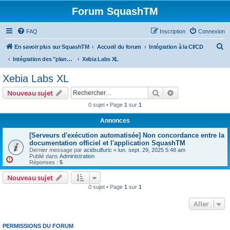
Forum SquashTM
FAQ
Inscription
Connexion
R
En savoir plus sur SquashTM
Accueil du forum
Intégration à la CI/CD
e
Intégration des "plans d'exécution as code" / Integration of execution plans "as code"
Xebia Labs XL
c
Xebia Labs XL
h
Rechercher
Recherche avanc
Nouveau sujet
e
0 sujet • Page
1
sur
1
r
Annonces
c
h
[Serveurs d'exécution automatisée] Non concordance entre la
documentation officiel et l'application SquashTM
e
Dernier message par
acidsulfuric
«
lun. sept. 29, 2025 5:48 am
Publié dans
Administration
r
Réponses :
5
Nouveau sujet
0 sujet • Page
1
sur
1
Aller
PERMISSIONS DU FORUM