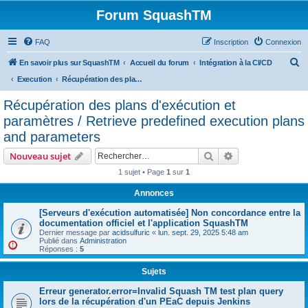
Forum SquashTM
FAQ
Inscription
Connexion
R
En savoir plus sur SquashTM
Accueil du forum
Intégration à la CI/CD
e
Execution
Récupération des plans d'exécution et paramètres / Retrieve predefined execution plans and parameters
c
Récupération des plans d'exécution et
h
paramètres / Retrieve predefined execution plans
e
and parameters
r
Rechercher
Recherche avanc
Nouveau sujet
c
1 sujet • Page
1
sur
1
h
Annonces
e
r
[Serveurs d'exécution automatisée] Non concordance entre la
documentation officiel et l'application SquashTM
Dernier message par
acidsulfuric
«
lun. sept. 29, 2025 5:48 am
Publié dans
Administration
Réponses :
5
Sujets
Erreur generator.error=Invalid Squash TM test plan query
lors de la récupération d'un PEaC depuis Jenkins