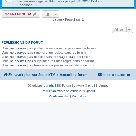
Dernier message par
lblouzon
«
jeu. juil. 21, 2022 12:45 pm
Réponses :
1
Nouveau sujet
1 sujet • Page
1
sur
1
Aller
PERMISSIONS DU FORUM
Vous
ne pouvez pas
publier de nouveaux sujets dans ce forum
Vous
ne pouvez pas
répondre aux sujets dans ce forum
Vous
ne pouvez pas
modifier vos messages dans ce forum
Vous
ne pouvez pas
supprimer vos messages dans ce forum
Vous
ne pouvez pas
transférer de pièces jointes dans ce forum
En savoir plus sur SquashTM
Accueil du forum
Nous contacter
Développé par
phpBB
® Forum Software © phpBB Limited
Traduction française officielle
©
Qiaeru
Confidentialité
|
Conditions