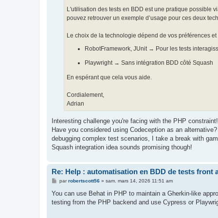
L'utilisation des tests en BDD est une pratique possibl
pouvez retrouver un exemple d’usage pour ces deux tech
Le choix de la technologie dépend de vos préférences et 
RobotFramework, JUnit → Pour les tests interagi
Playwright → Sans intégration BDD côté Squash
En espérant que cela vous aide.
Cordialement,
Adrian
Interesting challenge you're facing with the PHP constraint
Have you considered using Codeception as an alternative? 
debugging complex test scenarios, I take a break with game
Squash integration idea sounds promising though!
Re: Help : automatisation en BDD de tests front 
M
par
robertscott56
»
sam. mars 14, 2026 11:51 am
e
s
You can use Behat in PHP to maintain a Gherkin-like approa
s
testing from the PHP backend and use Cypress or Playwright
a
g
e