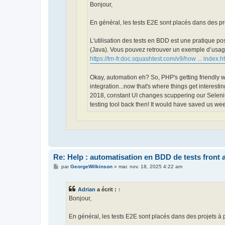
Bonjour,
En général, les tests E2E sont placés dans des proj
L'utilisation des tests en BDD est une pratique 
(Java). Vous pouvez retrouver un exemple d’usag
https://tm-fr.doc.squashtest.com/v9/how ... index.h
Okay, automation eh? So, PHP's getting friendly w
integration...now that's where things get interest
2018, constant UI changes scuppering our Seleniu
testing tool back then! It would have saved us we
Re: Help : automatisation en BDD de tests front 
M
par
GeorgeWilkinson
»
mar. nov. 18, 2025 4:22 am
e
s
s
Adrian
a écrit :
↑
a
g
Bonjour,
e
En général, les tests E2E sont placés dans des projets à pa