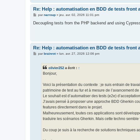
Re: Help : automatisation en BDD de tests front 
M
par
narroup
»
jeu. avr. 02, 2026 11:01 pm
e
s
Decoupling tests from the PHP backend and using Cypress i
s
a
g
e
Re: Help : automatisation en BDD de tests front 
M
par
brainrot
»
lun. avr. 27, 2026 12:06 pm
e
s
s
olivier252
a écrit :
↑
a
g
Bonjour,
e
Voici la présentation du contexte : je suis entrain de trav
patrimoine de test au fur et à mesure de l’avancement de 
Le souhait est d’automatiser des tests (e2e) d’acceptation 
J’avais pensé à proposer une approche BDD Gherkin coupl
features directement dans le projet.
Malheureusement, toutes ces applications sont développée
traduire les scénarios Gherkin. Mais cette techno semble v
Du coup je suis à la recherche de solutions techniques ad