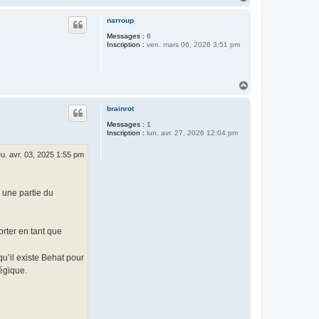
a
u
narroup
t
Messages :
6
Inscription :
ven. mars 06, 2026 3:51 pm
H
a
u
brainrot
t
Messages :
1
Inscription :
lun. avr. 27, 2026 12:04 pm
eu. avr. 03, 2025 1:55 pm
r une partie du
rter en tant que
u’il existe Behat pour
tégique.