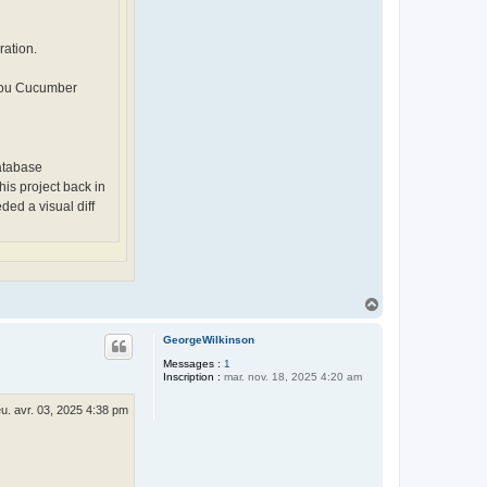
ration.
) ou Cucumber
Database
his project back in
ed a visual diff
H
a
u
GeorgeWilkinson
t
Messages :
1
Inscription :
mar. nov. 18, 2025 4:20 am
eu. avr. 03, 2025 4:38 pm