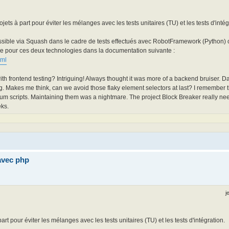
ets à part pour éviter les mélanges avec les tests unitaires (TU) et les tests d'intég
possible via Squash dans le cadre de tests effectués avec RobotFramework (Python
e pour ces deux technologies dans la documentation suivante :
tml
ith frontend testing? Intriguing! Always thought it was more of a backend bruiser. 
ing. Makes me think, can we avoid those flaky element selectors at last? I remember t
m scripts. Maintaining them was a nightmare. The project Block Breaker really need
eks.
avec php
j
rt pour éviter les mélanges avec les tests unitaires (TU) et les tests d'intégration.