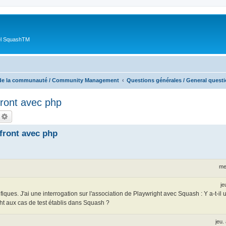
ciel SquashTM
de la communauté / Community Management
Questions générales / General quest
front avec php
echercher
Recherche avancée
front avec php
me
je
iques. J'ai une interrogation sur l'association de Playwright avec Squash : Y a-t-i
t aux cas de test établis dans Squash ?
jeu.