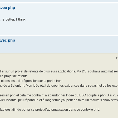
avec php
s better, I think
avec php
j
ailler sur un projet de refonte de plusieurs applications. Ma DSI souhaite automatise
ce projet de refonte.
et des tests de régression sur la partie front.
ée à Selenium. Mon idée était de créer les exigences dans squash et de les expo
s en php et cela me contraint à abandonner l’idée du BDD couplé à php. J’ai vu q
ieillissante, peu répandue et à long terme j’ai peur de faire un mauvais choix stra
aptées afin de porter ce projet d’automatisation dans ce contexte php.