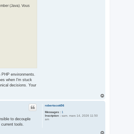
umber (Java). Vous
 in PHP environments.
imes when I'm stuck
nical decisions. Your
H
a
u
robertscott56
t
Messages :
1
Inscription :
sam. mars 14, 2026 11:50
nsible to decouple
am
current tools.
H