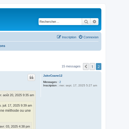
Rechercher
Recherche avancé
Inscription
Connexion
ions
1
2
Précédent
15 messages
JakeCoane12
Messages :
2
Inscription :
mer. sept. 17, 2025 5:27 am
r. août 20, 2025 9:35 am
u. juil. 17, 2025 9:39 am
l une méthode ou une
 avr. 03, 2025 4:38 pm