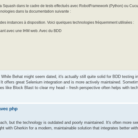
e via Squash dans le cadre de tests effectués avec RobotFramework (Python) ou Cuc
nologies dans la documentation suivante :
des instances à disposition. Voici quelques technologies fréquemment utilisées :
ssant avec une IHM web. Avec du BDD
! While Behat might seem dated, it's actually still quite solid for BDD testing
It offers great Selenium integration and is more actively maintained. Somet
s like Block Blast to clear my head – fresh perspective often helps with tech
avec php
ch, but the technology is outdated and poorly maintained. It's often more se
 with Gherkin for a modern, maintainable solution that integrates better with 