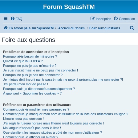
Forum SquashTM
FAQ
Inscription
Connexion
R
En savoir plus sur SquashTM
Accueil du forum
Foire aux questions
e
Foire aux questions
c
h
Problèmes de connexion et d’inscription
Pourquoi ai-je besoin de m’inscrire ?
e
Qu’est-ce que la COPPA ?
r
Pourquoi ne puis-je pas m’inscrire ?
Je suis inscrit mais je ne peux pas me connecter !
c
Pourquoi ne puis-je pas me connecter ?
Je m’étais déjà inscrit par le passé mais ne peux à présent plus me connecter ?!
h
J’ai perdu mon mot de passe !
e
Pourquoi suis-je déconnecté automatiquement ?
À quoi sert « Supprimer les cookies » ?
r
Préférences et paramètres des utilisateurs
Comment puis-je modifier mes paramètres ?
Comment puis-je masquer mon nom d’utilisateur de la liste des utilisateurs en ligne ?
L’heure n’est pas correcte !
J’ai réglé le fuseau horaire mais l’heure n’est toujours pas correcte !
Ma langue n’apparaît pas dans la liste !
Que signifient les images situées à côté de mon nom d’utilisateur ?
Comment puis-je afficher un avatar ?