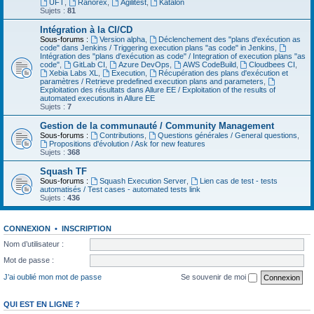
UFT
,
Ranorex
,
Agilitest
,
Katalon
Sujets :
81
Intégration à la CI/CD
Sous-forums :
Version alpha
,
Déclenchement des "plans d'exécution as
code" dans Jenkins / Triggering execution plans "as code" in Jenkins
,
Intégration des "plans d'exécution as code" / Integration of execution plans "as
code"
,
GitLab CI
,
Azure DevOps
,
AWS CodeBuild
,
Cloudbees CI
,
Xebia Labs XL
,
Execution
,
Récupération des plans d'exécution et
paramètres / Retrieve predefined execution plans and parameters
,
Exploitation des résultats dans Allure EE / Exploitation of the results of
automated executions in Allure EE
Sujets :
7
Gestion de la communauté / Community Management
Sous-forums :
Contributions
,
Questions générales / General questions
,
Propositions d'évolution / Ask for new features
Sujets :
368
Squash TF
Sous-forums :
Squash Execution Server
,
Lien cas de test - tests
automatisés / Test cases - automated tests link
Sujets :
436
CONNEXION
•
INSCRIPTION
Nom d’utilisateur :
Mot de passe :
J’ai oublié mon mot de passe
Se souvenir de moi
QUI EST EN LIGNE ?