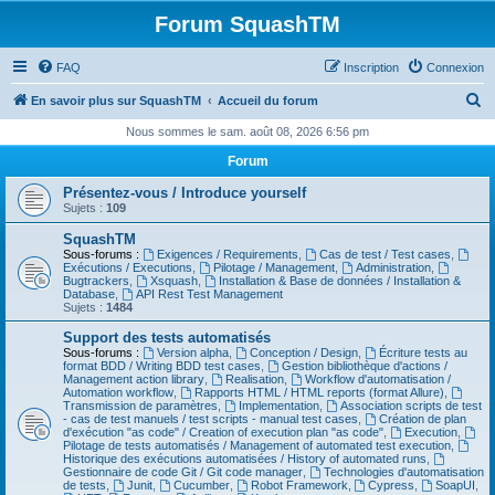
Forum SquashTM
FAQ
Inscription
Connexion
R
En savoir plus sur SquashTM
Accueil du forum
e
Nous sommes le sam. août 08, 2026 6:56 pm
c
Forum
h
Présentez-vous / Introduce yourself
e
Sujets :
109
r
SquashTM
Sous-forums :
Exigences / Requirements
,
Cas de test / Test cases
,
c
Exécutions / Executions
,
Pilotage / Management
,
Administration
,
Bugtrackers
,
Xsquash
,
Installation & Base de données / Installation &
h
Database
,
API Rest Test Management
Sujets :
1484
e
Support des tests automatisés
r
Sous-forums :
Version alpha
,
Conception / Design
,
Écriture tests au
format BDD / Writing BDD test cases
,
Gestion bibliothèque d'actions /
Management action library
,
Realisation
,
Workflow d'automatisation /
Automation workflow
,
Rapports HTML / HTML reports (format Allure)
,
Transmission de paramètres
,
Implementation
,
Association scripts de test
- cas de test manuels / test scripts - manual test cases
,
Création de plan
d'exécution "as code" / Creation of execution plan "as code"
,
Execution
,
Pilotage de tests automatisés / Management of automated test execution
,
Historique des exécutions automatisées / History of automated runs
,
Gestionnaire de code Git / Git code manager
,
Technologies d'automatisation
de tests
,
Junit
,
Cucumber
,
Robot Framework
,
Cypress
,
SoapUI
,