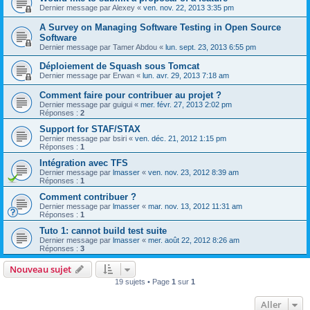
Dernier message par
Alexey
«
ven. nov. 22, 2013 3:35 pm
A Survey on Managing Software Testing in Open Source
Software
Dernier message par
Tamer Abdou
«
lun. sept. 23, 2013 6:55 pm
Déploiement de Squash sous Tomcat
Dernier message par
Erwan
«
lun. avr. 29, 2013 7:18 am
Comment faire pour contribuer au projet ?
Dernier message par
guigui
«
mer. févr. 27, 2013 2:02 pm
Réponses :
2
Support for STAF/STAX
Dernier message par
bsiri
«
ven. déc. 21, 2012 1:15 pm
Réponses :
1
Intégration avec TFS
Dernier message par
lmasser
«
ven. nov. 23, 2012 8:39 am
Réponses :
1
Comment contribuer ?
Dernier message par
lmasser
«
mar. nov. 13, 2012 11:31 am
Réponses :
1
Tuto 1: cannot build test suite
Dernier message par
lmasser
«
mer. août 22, 2012 8:26 am
Réponses :
3
Nouveau sujet
19 sujets • Page
1
sur
1
Aller