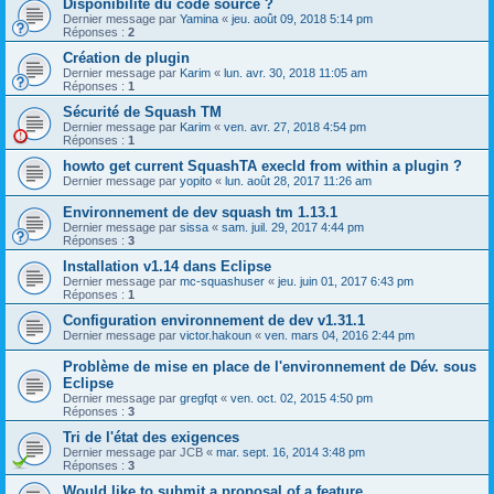
Disponibilité du code source ?
Dernier message par
Yamina
«
jeu. août 09, 2018 5:14 pm
Réponses :
2
Création de plugin
Dernier message par
Karim
«
lun. avr. 30, 2018 11:05 am
Réponses :
1
Sécurité de Squash TM
Dernier message par
Karim
«
ven. avr. 27, 2018 4:54 pm
Réponses :
1
howto get current SquashTA execId from within a plugin ?
Dernier message par
yopito
«
lun. août 28, 2017 11:26 am
Environnement de dev squash tm 1.13.1
Dernier message par
sissa
«
sam. juil. 29, 2017 4:44 pm
Réponses :
3
Installation v1.14 dans Eclipse
Dernier message par
mc-squashuser
«
jeu. juin 01, 2017 6:43 pm
Réponses :
1
Configuration environnement de dev v1.31.1
Dernier message par
victor.hakoun
«
ven. mars 04, 2016 2:44 pm
Problème de mise en place de l'environnement de Dév. sous
Eclipse
Dernier message par
gregfqt
«
ven. oct. 02, 2015 4:50 pm
Réponses :
3
Tri de l'état des exigences
Dernier message par
JCB
«
mar. sept. 16, 2014 3:48 pm
Réponses :
3
Would like to submit a proposal of a feature