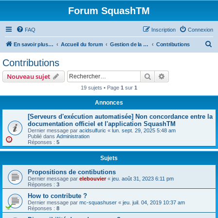
Forum SquashTM
FAQ
Inscription
Connexion
R
En savoir plus sur SquashTM
Accueil du forum
Gestion de la communauté / Community Management
Contributions
e
Contributions
c
Rechercher
Recherche avanc
Nouveau sujet
h
19 sujets • Page
1
sur
1
e
Annonces
r
c
[Serveurs d'exécution automatisée] Non concordance entre la
documentation officiel et l'application SquashTM
h
Dernier message par
acidsulfuric
«
lun. sept. 29, 2025 5:48 am
Publié dans
Administration
e
Réponses :
5
r
Sujets
Propositions de contibutions
Dernier message par
elebouvier
«
jeu. août 31, 2023 6:11 pm
Réponses :
3
How to contribute ?
Dernier message par
mc-squashuser
«
jeu. juil. 04, 2019 10:37 am
Réponses :
8