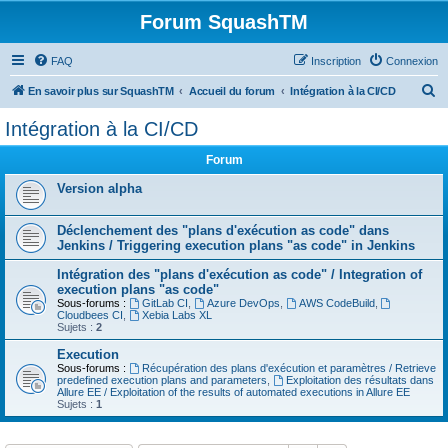
Forum SquashTM
FAQ
Inscription
Connexion
R
En savoir plus sur SquashTM
Accueil du forum
Intégration à la CI/CD
e
Intégration à la CI/CD
c
Forum
h
e
Version alpha
r
Déclenchement des "plans d'exécution as code" dans
c
Jenkins / Triggering execution plans "as code" in Jenkins
h
Intégration des "plans d'exécution as code" / Integration of
e
execution plans "as code"
Sous-forums :
GitLab CI
,
Azure DevOps
,
AWS CodeBuild
,
r
Cloudbees CI
,
Xebia Labs XL
Sujets :
2
Execution
Sous-forums :
Récupération des plans d'exécution et paramètres / Retrieve
predefined execution plans and parameters
,
Exploitation des résultats dans
Allure EE / Exploitation of the results of automated executions in Allure EE
Sujets :
1