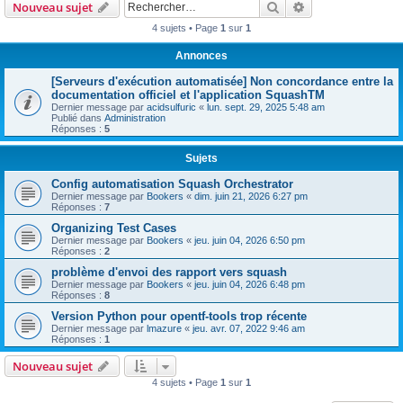
Rechercher
Recherche avanc
Nouveau sujet
4 sujets • Page
1
sur
1
Annonces
[Serveurs d'exécution automatisée] Non concordance entre la
documentation officiel et l'application SquashTM
Dernier message par
acidsulfuric
«
lun. sept. 29, 2025 5:48 am
Publié dans
Administration
Réponses :
5
Sujets
Config automatisation Squash Orchestrator
Dernier message par
Bookers
«
dim. juin 21, 2026 6:27 pm
Réponses :
7
Organizing Test Cases
Dernier message par
Bookers
«
jeu. juin 04, 2026 6:50 pm
Réponses :
2
problème d'envoi des rapport vers squash
Dernier message par
Bookers
«
jeu. juin 04, 2026 6:48 pm
Réponses :
8
Version Python pour opentf-tools trop récente
Dernier message par
lmazure
«
jeu. avr. 07, 2022 9:46 am
Réponses :
1
Nouveau sujet
4 sujets • Page
1
sur
1