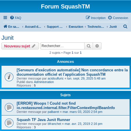
Forum SquashTM
FAQ
Inscription
Connexion
R
En savoir plus sur SquashTM
Accueil du forum
Support des tests automatisés
Execution
Technologies d'automatisation de tests
Junit
e
Junit
c
Rechercher
Recherche avanc
Nouveau sujet
h
2 sujets • Page
1
sur
1
e
Annonces
r
c
[Serveurs d'exécution automatisée] Non concordance entre la
documentation officiel et l'application SquashTM
h
Dernier message par
acidsulfuric
«
lun. sept. 29, 2025 5:48 am
Publié dans
Administration
e
Réponses :
5
r
Sujets
[ERROR] Woops ! Could not find
io.restassured.internal.filter.FilterContextImplBeanInfo
Dernier message par
palbaret
«
mar. mars 03, 2020 2:54 pm
Squash TF Java Junit Runner
Dernier message par
bfranchet
«
mar. avr. 23, 2019 2:16 pm
Réponses :
3